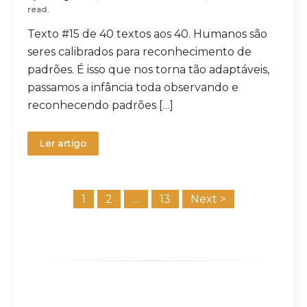
read.
Texto #15 de 40 textos aos 40. Humanos são
seres calibrados para reconhecimento de
padrões. É isso que nos torna tão adaptáveis,
passamos a infância toda observando e
reconhecendo padrões […]
Ler artigo
Paginação
1
2
…
13
Next >
de
posts